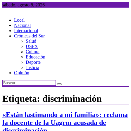
Saltar
sábado, agosto 8, 2026
al
contenido
Local
Nacional
Internacional
Crónicas del Sur
Salud
USFX
Cultura
Educación
Deporte
Justicia
Opinión
Etiqueta:
discriminación
«Están lastimando a mi familia»: reclama
la docente de la Uagrm acusada de
discriminación