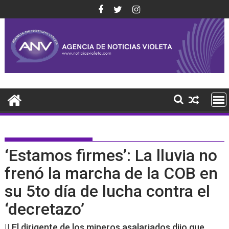
Saltar
al
contenido
‘Estamos firmes’: La lluvia no
frenó la marcha de la COB en
su 5to día de lucha contra el
‘decretazo’
|| El dirigente de los mineros asalariados dijo que