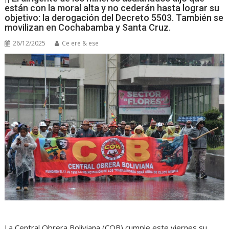
están con la moral alta y no cederán hasta lograr su
objetivo: la derogación del Decreto 5503. También se
movilizan en Cochabamba y Santa Cruz.
26/12/2025
Ce ere & ese
La Central Obrera Boliviana (COB) cumple este viernes su