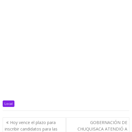
Local
Navegación
Hoy vence el plazo para
GOBERNACIÓN DE
de
inscribir candidatos para las
CHUQUISACA ATENDIÓ A