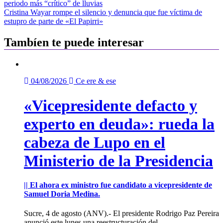
periodo más “crítico” de lluvias
de
Cristina Wayar rompe el silencio y denuncia que fue víctima de
entradas
estupro de parte de «El Papirri»
Tambíen te puede interesar
04/08/2026
Ce ere & ese
«Vicepresidente defacto y
experto en deuda»: rueda la
cabeza de Lupo en el
Ministerio de la Presidencia
|| El ahora ex ministro fue candidato a vicepresidente de
Samuel Doria Medina.
Sucre, 4 de agosto (ANV).- El presidente Rodrigo Paz Pereira
anunció este lunes una reestructuración del...