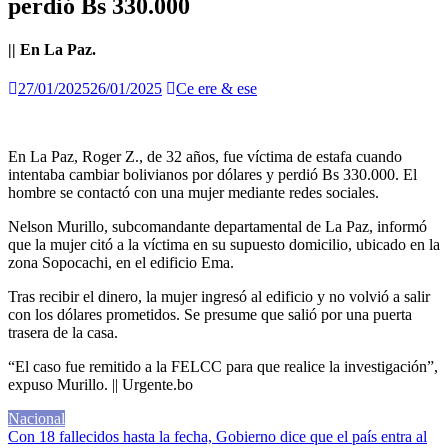
perdió Bs 330.000
|| En La Paz.
27/01/2025
26/01/2025
Ce ere & ese
En La Paz, Roger Z., de 32 años, fue víctima de estafa cuando
intentaba cambiar bolivianos por dólares y perdió Bs 330.000. El
hombre se contactó con una mujer mediante redes sociales.
Nelson Murillo, subcomandante departamental de La Paz, informó
que la mujer citó a la víctima en su supuesto domicilio, ubicado en la
zona Sopocachi, en el edificio Ema.
Tras recibir el dinero, la mujer ingresó al edificio y no volvió a salir
con los dólares prometidos. Se presume que salió por una puerta
trasera de la casa.
“El caso fue remitido a la FELCC para que realice la investigación”,
expuso Murillo. || Urgente.bo
Nacional
Navegación
Con 18 fallecidos hasta la fecha, Gobierno dice que el país entra al