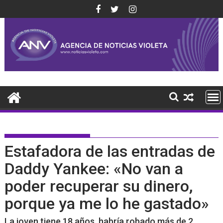
Saltar
al
contenido
Estafadora de las entradas de
Daddy Yankee: «No van a
poder recuperar su dinero,
porque ya me lo he gastado»
La joven tiene 18 años, habría robado más de 2