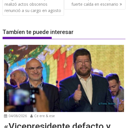
entradas
realizó actos obscenos
fuerte caída en escenario
renunció a su cargo en agosto
Tambíen te puede interesar
04/08/2026
Ce ere & ese
«Vicepresidente defacto y