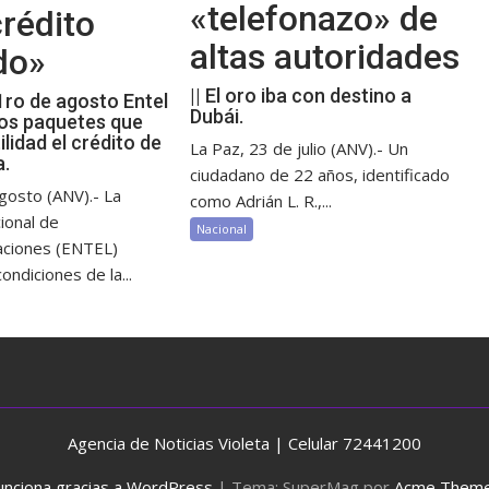
«telefonazo» de
rédito
altas autoridades
do»
|| El oro iba con destino a
 1ro de agosto Entel
Dubái.
os paquetes que
ilidad el crédito de
La Paz, 23 de julio (ANV).- Un
a.
ciudadano de 22 años, identificado
gosto (ANV).- La
como Adrián L. R.,...
ional de
Nacional
aciones (ENTEL)
ondiciones de la...
Agencia de Noticias Violeta | Celular 72441200
unciona gracias a WordPress
|
Tema: SuperMag por
Acme Them