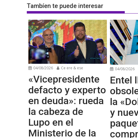
Tambíen te puede interesar
04/08/2026
Ce ere & ese
04/08/2026
«Vicepresidente
Entel l
defacto y experto
obsol
en deuda»: rueda
la «Do
la cabeza de
y nue
Lupo en el
paque
Ministerio de la
compr