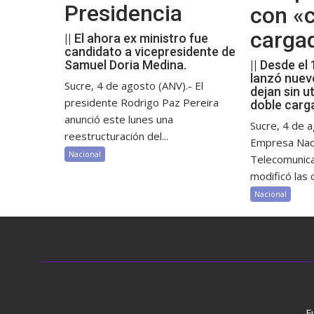
Presidencia
con «c
carga
|| El ahora ex ministro fue
candidato a vicepresidente de
Samuel Doria Medina.
|| Desde el
lanzó nuev
Sucre, 4 de agosto (ANV).- El
dejan sin ut
presidente Rodrigo Paz Pereira
doble carg
anunció este lunes una
Sucre, 4 de a
reestructuración del...
Empresa Nac
Nacional
Telecomunic
modificó las c
Nacional
F