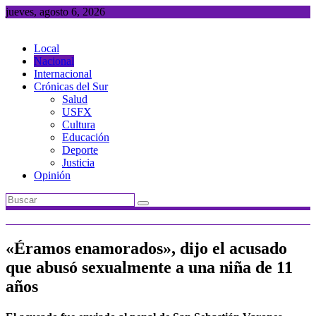
Saltar
jueves, agosto 6, 2026
al
contenido
Local
Nacional
Internacional
Crónicas del Sur
Salud
USFX
Cultura
Educación
Deporte
Justicia
Opinión
«Éramos enamorados», dijo el acusado
que abusó sexualmente a una niña de 11
años