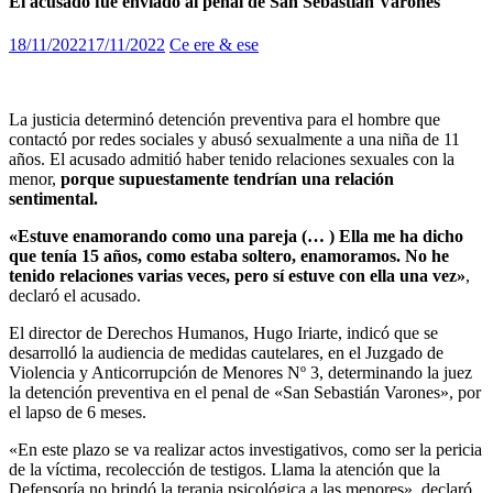
El acusado fue enviado al penal de San Sebastián Varones
18/11/2022
17/11/2022
Ce ere & ese
La justicia determinó detención preventiva para el hombre que
contactó por redes sociales y abusó sexualmente a una niña de 11
años. El acusado admitió haber tenido relaciones sexuales con la
menor,
porque supuestamente tendrían una relación
sentimental.
«Estuve enamorando como una pareja (… ) Ella me ha dicho
que tenía 15 años, como estaba soltero, enamoramos. No he
tenido relaciones varias veces, pero sí estuve con ella una vez»
,
declaró el acusado.
El director de Derechos Humanos, Hugo Iriarte, indicó que se
desarrolló la audiencia de medidas cautelares, en el Juzgado de
Violencia y Anticorrupción de Menores Nº 3, determinando la juez
la detención preventiva en el penal de «San Sebastián Varones», por
el lapso de 6 meses.
«En este plazo se va realizar actos investigativos, como ser la pericia
de la víctima, recolección de testigos. Llama la atención que la
Defensoría no brindó la terapia psicológica a las menores», declaró