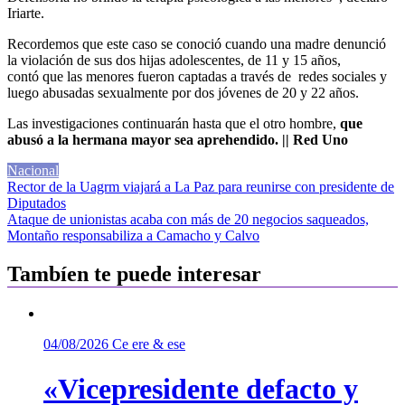
Iriarte.
Recordemos que este caso se conoció cuando una madre denunció
la violación de sus dos hijas adolescentes, de 11 y 15 años,
contó que las menores fueron captadas a través de redes sociales y
luego abusadas sexualmente por dos jóvenes de 20 y 22 años.
Las investigaciones continuarán hasta que el otro hombre,
que
abusó a la hermana mayor sea aprehendido. || Red Uno
Nacional
Navegación
Rector de la Uagrm viajará a La Paz para reunirse con presidente de
Diputados
de
Ataque de unionistas acaba con más de 20 negocios saqueados,
entradas
Montaño responsabiliza a Camacho y Calvo
Tambíen te puede interesar
04/08/2026
Ce ere & ese
«Vicepresidente defacto y