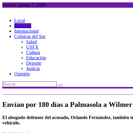
Saltar
viernes, agosto 7, 2026
al
contenido
Local
Nacional
Internacional
Crónicas del Sur
Salud
USFX
Cultura
Educación
Deporte
Justicia
Opinión
Envían por 180 días a Palmasola a Wilmer 
El abogado defensor del acusado, Orlando Fernández, también trat
vehículo.