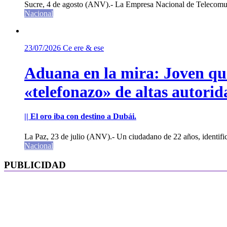
Sucre, 4 de agosto (ANV).- La Empresa Nacional de Telecomun
Nacional
23/07/2026
Ce ere & ese
Aduana en la mira: Joven que 
«telefonazo» de altas autorid
|| El oro iba con destino a Dubái.
La Paz, 23 de julio (ANV).- Un ciudadano de 22 años, identifi
Nacional
PUBLICIDAD