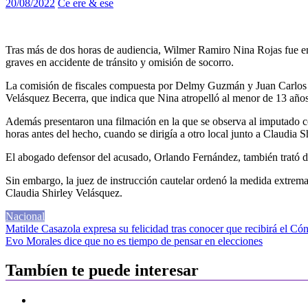
20/08/2022
Ce ere & ese
Tras más de dos horas de audiencia, Wilmer Ramiro Nina Rojas fue env
graves en accidente de tránsito y omisión de socorro.
La comisión de fiscales compuesta por Delmy Guzmán y Juan Carlos Cri
Velásquez Becerra, que indica que Nina atropelló al menor de 13 años
Además presentaron una filmación en la que se observa al imputado co
horas antes del hecho, cuando se dirigía a otro local junto a Claudia S
El abogado defensor del acusado, Orlando Fernández, también trató de 
Sin embargo, la juez de instrucción cautelar ordenó la medida extrema
Claudia Shirley Velásquez.
Nacional
Navegación
Matilde Casazola expresa su felicidad tras conocer que recibirá el Có
Evo Morales dice que no es tiempo de pensar en elecciones
de
entradas
Tambíen te puede interesar