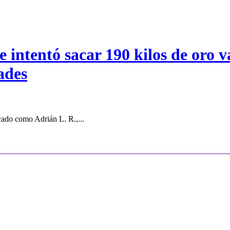
intentó sacar 190 kilos de oro va
ades
cado como Adrián L. R.,...