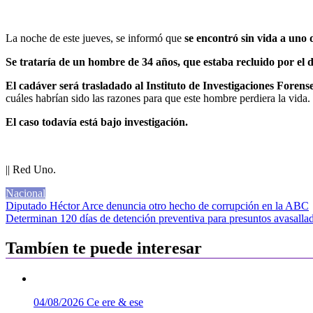
La noche de este jueves, se informó que
se encontró sin vida a uno 
Se trataría de un hombre de 34 años, que estaba recluido por el d
El cadáver será trasladado al Instituto de Investigaciones Forens
cuáles habrían sido las razones para que este hombre perdiera la vida.
El caso todavía está bajo investigación.
|| Red Uno.
Nacional
Navegación
Diputado Héctor Arce denuncia otro hecho de corrupción en la ABC
Determinan 120 días de detención preventiva para presuntos avasalla
de
entradas
Tambíen te puede interesar
04/08/2026
Ce ere & ese