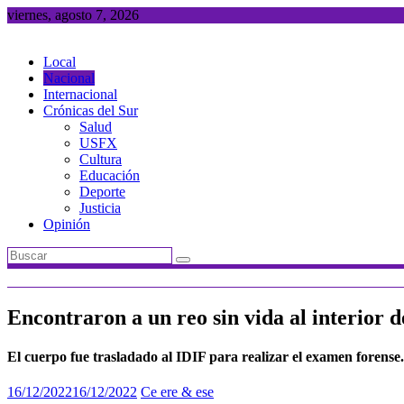
Saltar
viernes, agosto 7, 2026
al
contenido
Local
Nacional
Internacional
Crónicas del Sur
Salud
USFX
Cultura
Educación
Deporte
Justicia
Opinión
Encontraron a un reo sin vida al interior d
El cuerpo fue trasladado al IDIF para realizar el examen forense.
16/12/2022
16/12/2022
Ce ere & ese