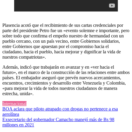
Plasencia acotó que el recibimiento de sus cartas credenciales por
parte del presidente Petro fue un «evento solemne e importante, pero
sobre todo que confirma el empeño nuestro de hermandad con un
pueblo cercano, con un país vecino, entre Gobiernos solidarios,
entre Gobiernos que apuestan por el compromiso hacia el
ciudadano, hacia el pueblo, hacia mejorar y dignificar la vida de
nuestros compatriotas».
Además, indicó que trabajarán en avanzar y en «ver hacia el
futuro», en el marco de la construcción de las relaciones entre ambos
países. El embajador aseguró que prevén nuevos acercamientos,
encuentros, crecimientos y desarrollo entre Venezuela y Colombia,
«para mejorar la vida de todos nuestros ciudadanos de manera
estrecha, unida».
Internacional
Navegación
BOA aclara que piloto atrapado con drogas no pertenece a esa
aerolínea
de
Exsecretario del gobernador Camacho manejó más de Bs 98
entradas
millones en 2021