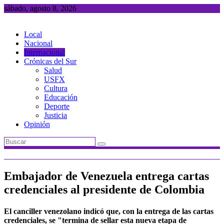
Saltar
sábado, agosto 8, 2026
al
contenido
Local
Nacional
Internacional
Crónicas del Sur
Salud
USFX
Cultura
Educación
Deporte
Justicia
Opinión
Embajador de Venezuela entrega cartas
credenciales al presidente de Colombia
El canciller venezolano indicó que, con la entrega de las cartas
credenciales, se "termina de sellar esta nueva etapa de