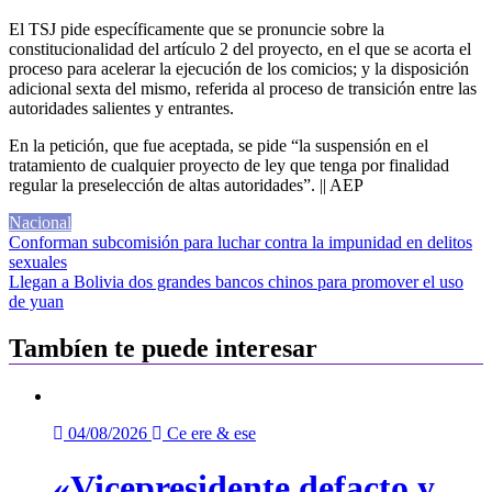
El TSJ pide específicamente que se pronuncie sobre la
constitucionalidad del artículo 2 del proyecto, en el que se acorta el
proceso para acelerar la ejecución de los comicios; y la disposición
adicional sexta del mismo, referida al proceso de transición entre las
autoridades salientes y entrantes.
En la petición, que fue aceptada, se pide “la suspensión en el
tratamiento de cualquier proyecto de ley que tenga por finalidad
regular la preselección de altas autoridades”. || AEP
Nacional
Navegación
Conforman subcomisión para luchar contra la impunidad en delitos
sexuales
de
Llegan a Bolivia dos grandes bancos chinos para promover el uso
entradas
de yuan
Tambíen te puede interesar
04/08/2026
Ce ere & ese
«Vicepresidente defacto y