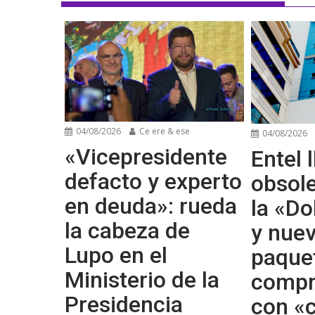
04/08/2026
Ce ere & ese
04/08/2026
«Vicepresidente
Entel l
defacto y experto
obsol
en deuda»: rueda
la «Do
la cabeza de
y nue
Lupo en el
paque
Ministerio de la
compr
Presidencia
con «c