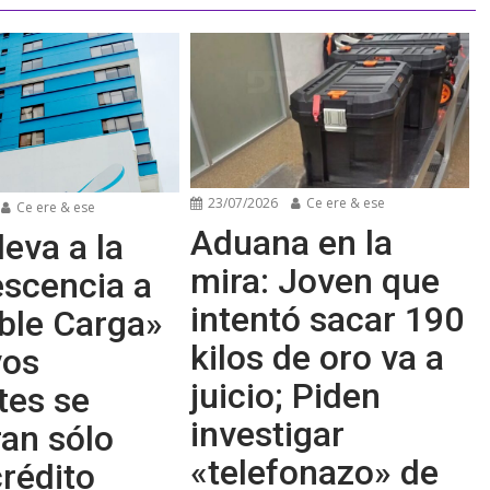
23/07/2026
Ce ere & ese
Ce ere & ese
Aduana en la
leva a la
mira: Joven que
escencia a
intentó sacar 190
ble Carga»
kilos de oro va a
vos
juicio; Piden
tes se
investigar
an sólo
«telefonazo» de
rédito