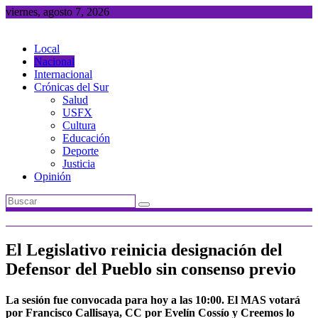
Saltar
viernes, agosto 7, 2026
al
contenido
Local
Nacional
Internacional
Crónicas del Sur
Salud
USFX
Cultura
Educación
Deporte
Justicia
Opinión
El Legislativo reinicia designación del
Defensor del Pueblo sin consenso previo
La sesión fue convocada para hoy a las 10:00. El MAS votará
por Francisco Callisaya, CC por Evelín Cossío y Creemos lo