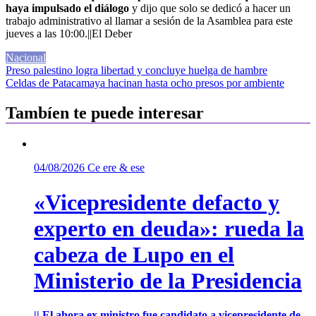
haya impulsado el diálogo
y dijo que solo se dedicó a hacer un
trabajo administrativo al llamar a sesión de la Asamblea para este
jueves a las 10:00.||El Deber
Nacional
Navegación
Preso palestino logra libertad y concluye huelga de hambre
Celdas de Patacamaya hacinan hasta ocho presos por ambiente
de
entradas
Tambíen te puede interesar
04/08/2026
Ce ere & ese
«Vicepresidente defacto y
experto en deuda»: rueda la
cabeza de Lupo en el
Ministerio de la Presidencia
|| El ahora ex ministro fue candidato a vicepresidente de