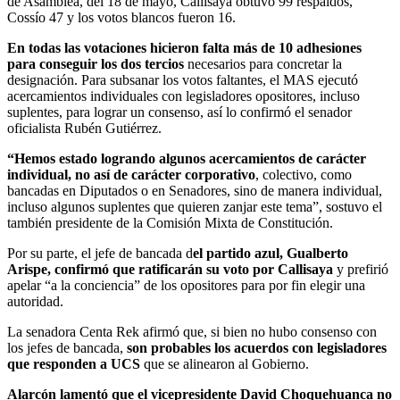
de Asamblea, del 18 de mayo, Callisaya obtuvo 99 respaldos,
Cossío 47 y los votos blancos fueron 16.
En todas las votaciones hicieron falta más de 10 adhesiones
para conseguir los dos tercios
necesarios para concretar la
designación. Para subsanar los votos faltantes, el MAS ejecutó
acercamientos individuales con legisladores opositores, incluso
suplentes, para lograr un consenso, así lo confirmó el senador
oficialista Rubén Gutiérrez.
“Hemos estado logrando algunos acercamientos de carácter
individual, no así de carácter corporativo
, colectivo, como
bancadas en Diputados o en Senadores, sino de manera individual,
incluso algunos suplentes que quieren zanjar este tema”, sostuvo el
también presidente de la Comisión Mixta de Constitución.
Por su parte, el jefe de bancada d
el partido azul, Gualberto
Arispe, confirmó que ratificarán su voto por Callisaya
y prefirió
apelar “a la conciencia” de los opositores para por fin elegir una
autoridad.
La senadora Centa Rek afirmó que, si bien no hubo consenso con
los jefes de bancada,
son probables los acuerdos con legisladores
que responden a UCS
que se alinearon al Gobierno.
Alarcón lamentó que el vicepresidente David Choquehuanca no