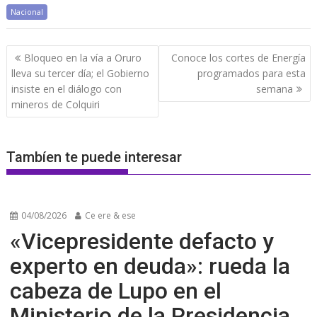
Nacional
Navegación
Bloqueo en la vía a Oruro
Conoce los cortes de Energía
de
lleva su tercer día; el Gobierno
programados para esta
entradas
insiste en el diálogo con
semana
mineros de Colquiri
Tambíen te puede interesar
04/08/2026
Ce ere & ese
«Vicepresidente defacto y
experto en deuda»: rueda la
cabeza de Lupo en el
Ministerio de la Presidencia