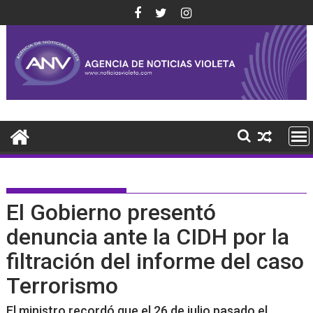
Saltar
al
contenido
El Gobierno presentó
denuncia ante la CIDH por la
filtración del informe del caso
Terrorismo
El ministro recordó que el 26 de julio pasado el