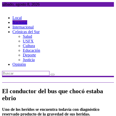
Saltar
sábado, agosto 8, 2026
al
contenido
Local
Nacional
Internacional
Crónicas del Sur
Salud
USFX
Cultura
Educación
Deporte
Justicia
Opinión
El conductor del bus que chocó estaba
ebrio
Uno de los heridos se encuentra todavía con diagnóstico
reservado producto de la gravedad de sus heridas.