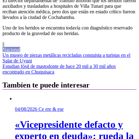
El director departamental de Tránsito informó que los heridos fueron
auxiliados y trasladados a hospitales de Villa Tunari para que
reciban atención médica, pero dos que están en estado crítico fueron
llevados a la ciudad de Cochabamba.
Uno de los heridos se encuentra todavía con diagnóstico reservado
producto de la gravedad de sus heridas.
||
Nacional
Navegación
Un museo de piezas metálicas recicladas conquista a turistas en el
Salar de Uyuni
de
Estudian fósil de mastodonte de hace 20 mil a 30 mil años
entradas
encontrado en Chuquisaca
Tambíen te puede interesar
04/08/2026
Ce ere & ese
«Vicepresidente defacto y
experto en deuda»: rueda la