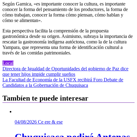
Según Garnica, «es importante conocer la cultura, es importante
conocer la forma del pensamiento de los productores, la forma de
cómo trabajan, conocer la forma cómo piensan, cómo hablan y
cómo se alimentan».
Esta perspectiva facilita la comprensión de la propuesta
gastronómica desde su origen. Asimismo, subraya la importancia de
rescatar la gastronomía indígena autóctona, como la de la cultura
Yampara, que representa una forma de identificación cultural a
través de las comidas patrimoniales.
Local
Navegación
Directora de Igualdad de Oportunidades del gobierno de Paz dice
que tener hijos impide cumplir sueños
de
La Facultad de Economía de la USFX recibirá Foro Debate de
entradas
Candidatos a la Gobernación de Chuquisaca
Tambíen te puede interesar
04/08/2026
Ce ere & ese
Chuquisaca pedirá Antenas