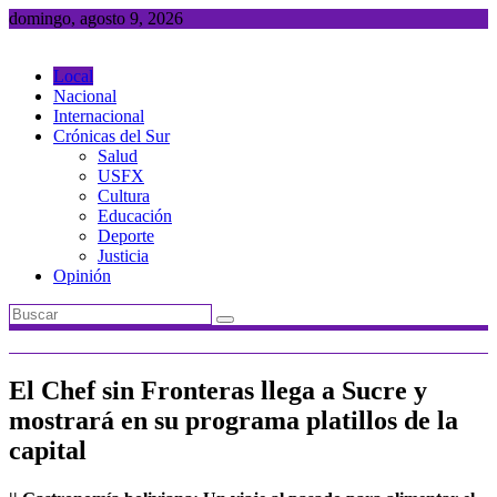
Saltar
domingo, agosto 9, 2026
al
contenido
Local
Nacional
Internacional
Crónicas del Sur
Salud
USFX
Cultura
Educación
Deporte
Justicia
Opinión
El Chef sin Fronteras llega a Sucre y
mostrará en su programa platillos de la
capital