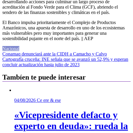
desarrollando acciones para culminar un largo proceso de
acreditación al Fondo Verde para el Clima (GCF), abriendo el
sendero de las finanzas sostenibles y climáticas en el país.
El Banco impulsa prioritariamente el Complejo de Productos
Amazónicos, una apuesta de desarrollo en uno de los ecosistemas
más vulnerables pero muy importantes para generar una
sostenibilidad pujante en el norte del país. || AEP
Nacional
Navegación
Conamaq denunciará ante la CIDH a Camacho y Calvo
Cartografía cruceña: INE señala que se avanzó un 52,9% y esperan
de
concluir actualización hasta julio de 2023
entradas
Tambíen te puede interesar
04/08/2026
Ce ere & ese
«Vicepresidente defacto y
experto en deuda»: rueda la