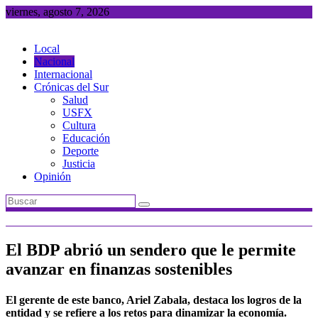
Saltar
viernes, agosto 7, 2026
al
contenido
Local
Nacional
Internacional
Crónicas del Sur
Salud
USFX
Cultura
Educación
Deporte
Justicia
Opinión
El BDP abrió un sendero que le permite
avanzar en finanzas sostenibles
El gerente de este banco, Ariel Zabala, destaca los logros de la
entidad y se refiere a los retos para dinamizar la economía.