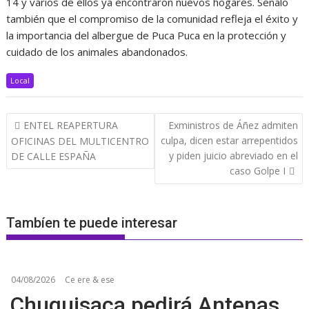
14 y varios de ellos ya encontraron nuevos hogares. Señalo
también que el compromiso de la comunidad refleja el éxito y
la importancia del albergue de Puca Puca en la protección y
cuidado de los animales abandonados.
Local
Navegación
ENTEL REAPERTURA
Exministros de Áñez admiten
de
culpa, dicen estar arrepentidos
OFICINAS DEL MULTICENTRO
entradas
y piden juicio abreviado en el
DE CALLE ESPAÑA
caso Golpe I
Tambíen te puede interesar
04/08/2026
Ce ere & ese
Chuquisaca pedirá Antenas