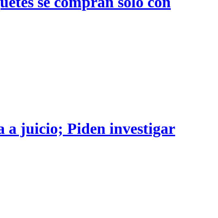
quetes se compran sólo con
 a juicio; Piden investigar