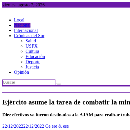
Saltar
viernes, agosto 7, 2026
al
contenido
Local
Nacional
Internacional
Crónicas del Sur
Salud
USFX
Cultura
Educación
Deporte
Justicia
Opinión
Ejército asume la tarea de combatir la min
Diez efectivos ya fueron destinados a la AJAM para realizar trabajo
22/12/2022
22/12/2022
Ce ere & ese