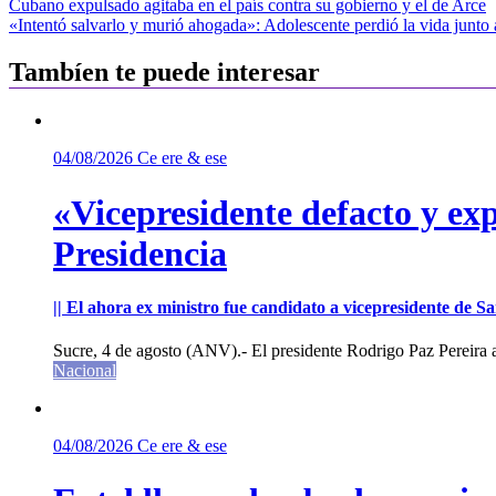
Navegación
Cubano expulsado agitaba en el país contra su gobierno y el de Arce
«Intentó salvarlo y murió ahogada»: Adolescente perdió la vida junto
de
entradas
Tambíen te puede interesar
04/08/2026
Ce ere & ese
«Vicepresidente defacto y exp
Presidencia
|| El ahora ex ministro fue candidato a vicepresidente de 
Sucre, 4 de agosto (ANV).- El presidente Rodrigo Paz Pereira an
Nacional
04/08/2026
Ce ere & ese