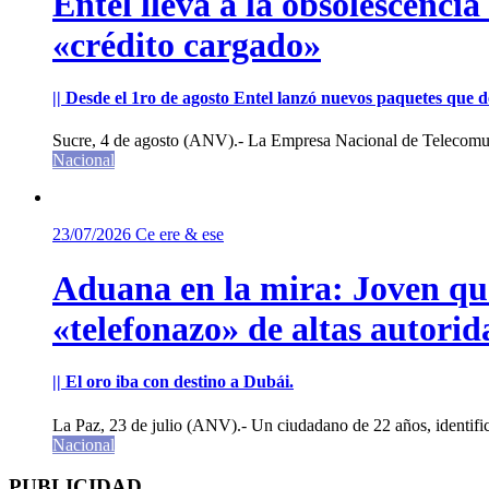
Entel lleva a la obsolescenci
«crédito cargado»
|| Desde el 1ro de agosto Entel lanzó nuevos paquetes que de
Sucre, 4 de agosto (ANV).- La Empresa Nacional de Telecomun
Nacional
23/07/2026
Ce ere & ese
Aduana en la mira: Joven que 
«telefonazo» de altas autorid
|| El oro iba con destino a Dubái.
La Paz, 23 de julio (ANV).- Un ciudadano de 22 años, identifi
Nacional
PUBLICIDAD