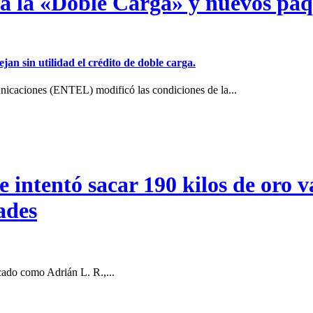
a a la «Doble Carga» y nuevos pa
jan sin utilidad el crédito de doble carga.
icaciones (ENTEL) modificó las condiciones de la...
intentó sacar 190 kilos de oro va
ades
cado como Adrián L. R.,...