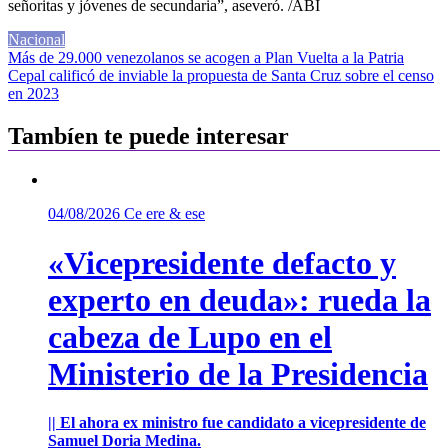
señoritas y jóvenes de secundaria”, aseveró. /ABI
Nacional
Navegación
Más de 29.000 venezolanos se acogen a Plan Vuelta a la Patria
Cepal calificó de inviable la propuesta de Santa Cruz sobre el censo
de
en 2023
entradas
Tambíen te puede interesar
04/08/2026
Ce ere & ese
«Vicepresidente defacto y
experto en deuda»: rueda la
cabeza de Lupo en el
Ministerio de la Presidencia
|| El ahora ex ministro fue candidato a vicepresidente de
Samuel Doria Medina.