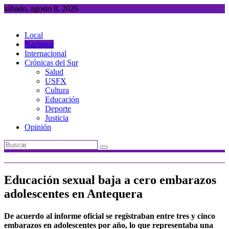
Saltar
sábado, agosto 8, 2026
al
contenido
Local
Nacional
Internacional
Crónicas del Sur
Salud
USFX
Cultura
Educación
Deporte
Justicia
Opinión
Educación sexual baja a cero embarazos
adolescentes en Antequera
De acuerdo al informe oficial se registraban entre tres y cinco
embarazos en adolescentes por año, lo que representaba una