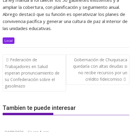
La ley manda a fortalecer los 50 gabinetes existentes y a
ampliar la cobertura, con planificación y seguimiento anual.
Abrego destacó que su función es operativizar los planes de
convivencia pacífica y generar una cultura de paz al interior de
las unidades educativas.
Local
Navegación
Federación de
Gobernación de Chuquisaca
de
quedaría con altas deudas si
Trabajadores en Salud
entradas
no recibe recursos por un
esperan pronunciamiento de
crédito fideicomiso
su Confederación sobre el
gasolinazo
Tambíen te puede interesar