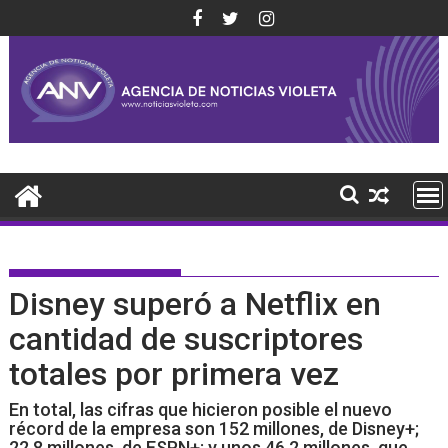
Saltar
al
contenido
Disney superó a Netflix en
cantidad de suscriptores
totales por primera vez
En total, las cifras que hicieron posible el nuevo
récord de la empresa son 152 millones, de Disney+;
22,8 millones, de ESPN+; y unos 46,2 millones, que