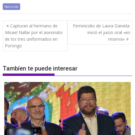
Nacional
Navegación
Capturan al hermano de
Feminicidio de Laura Daniela:
de
Misael Nallar por el asesinato
inició el juicio oral «en
entradas
de los tres uniformados en
reserva»
Porongo
Tambíen te puede interesar