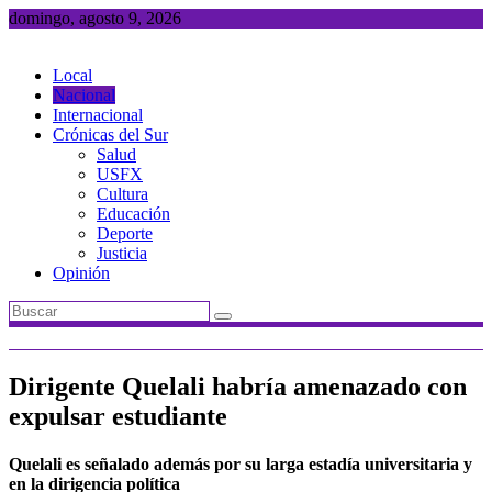
Saltar
domingo, agosto 9, 2026
al
contenido
Local
Nacional
Internacional
Crónicas del Sur
Salud
USFX
Cultura
Educación
Deporte
Justicia
Opinión
Dirigente Quelali habría amenazado con
expulsar estudiante
Quelali es señalado además por su larga estadía universitaria y
en la dirigencia política