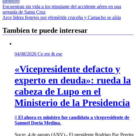
Nacional
Navegación
Encuentran sin vida a los tripulante del accidente aéreo en una
serranía de Santa Cruz
de
Arce lidera festejos por efeméride cruceña y Camacho se aísla
entradas
Tambíen te puede interesar
04/08/2026
Ce ere & ese
«Vicepresidente defacto y
experto en deuda»: rueda la
cabeza de Lupo en el
Ministerio de la Presidencia
|| El ahora ex ministro fue candidato a vicepresidente de
Samuel Doria Medina.
Sucre, 4 de agosto (ANV).- El presidente Rodrigo Paz Pereira