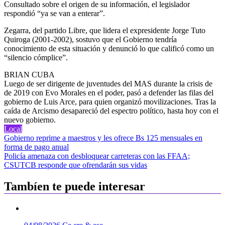
Consultado sobre el origen de su información, el legislador
respondió “ya se van a enterar”.
Zegarra, del partido Libre, que lidera el expresidente Jorge Tuto
Quiroga (2001-2002), sostuvo que el Gobierno tendría
conocimiento de esta situación y denunció lo que calificó como un
“silencio cómplice”.
BRIAN CUBA
Luego de ser dirigente de juventudes del MAS durante la crisis de
de 2019 con Evo Morales en el poder, pasó a defender las filas del
gobierno de Luis Arce, para quien organizó movilizaciones. Tras la
caída de Arcismo desapareció del espectro político, hasta hoy con el
nuevo gobierno.
Local
Navegación
Gobierno reprime a maestros y les ofrece Bs 125 mensuales en
forma de pago anual
de
Policía amenaza con desbloquear carreteras con las FFAA;
entradas
CSUTCB responde que ofrendarán sus vidas
Tambíen te puede interesar