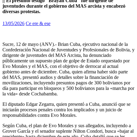
|| El presunto testigo "Brayan Cuba" fue dirigente de
juventudes durante el gobierno del MAS arcista y encabezó
diversas protestas.
13/05/2026
Ce ere & ese
Sucre, 12 de mayo (ANV).- Brian Cuba, ejecutivo nacional de la
Confederación Nacional de Juventudes y Profesionales de Bolivia, y
dirigente de juventudes del MAS Arcista, ha denunciado
públicamente un supuesto plan de golpe de Estado orquestado por
Evo Morales y el MAS, con el objetivo de derrocar al actual
gobierno antes de diciembre. Cuba, quien afirma haber sido parte
del MAS, presentó audios y detalles sobre la financiación de
movilizaciones, incluyendo presuntos pagos de 300 bolivianos por
día para participar en bloqueos y 500 bolivianos para la «marcha por
la vida» desde Cochabamba.
El diputado Edgar Zegarra, quien presentó a Cuba, anunció que se
iniciarán procesos penales contra los implicados y un juicio de
responsabilidades contra Evo Morales.
Según Cuba, el plan de Evo Morales y sus allegados, incluyendo a
Grover García y el senador suplente Nilton Condori, busca «bajar al
presidente» hasta diciembre de este año. Cuba detalló que se les