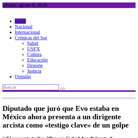
Saltar
sábado, agosto 8, 2026
al
contenido
Local
Nacional
Internacional
Crónicas del Sur
Salud
USFX
Cultura
Educación
Deporte
Justicia
Opinión
Diputado que juró que Evo estaba en
México ahora presenta a un dirigente
arcista como «testigo clave» de un golpe