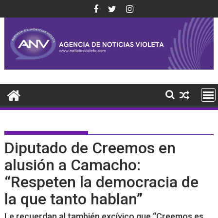
Saltar
al
contenido
Diputado de Creemos en
alusión a Camacho:
“Respeten la democracia de
la que tanto hablan”
Le recuerdan al también excívico que “Creemos es