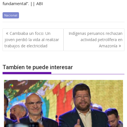
fundamental”. || ABI
Nacional
Navegación
Cambiaba un foco: Un
Indígenas peruanos rechazan
de
joven perdió la vida al realizar
actividad petrolífera en
entradas
trabajos de electricidad
Amazonía
Tambíen te puede interesar