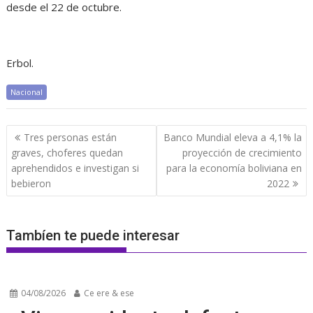
desde el 22 de octubre.
Erbol.
Nacional
Navegación
Tres personas están
Banco Mundial eleva a 4,1% la
de
graves, choferes quedan
proyección de crecimiento
entradas
aprehendidos e investigan si
para la economía boliviana en
bebieron
2022
Tambíen te puede interesar
04/08/2026
Ce ere & ese