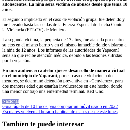
adolescentes. La niña sería víctima de abusos desde que tenía 10
años.
El segundo implicado en el caso de violación grupal fue detenido y
fue llevado hasta las celdas de la Fuerza Especial de Lucha Contra
la Violencia (FELCV) de Montero.
La segunda víctima, la pequeña de 13 años, fue atacada por cuatro
sujetos en el mismo barrio y en el mismo inmueble donde violaron a
la niña de 12 años. Los informes de las autoridades de Yapacaní
señalan que recibe atención médica, debido a las lesiones sufridas
por la vejación
.
En una audiencia cautelar que se desarrolló de manera virtual
en el municipio de Yapacaní
, por el caso de violación a dos
menores, se determinó detención preventiva en «Cenvicruz», para
dos menores edad que estarían involucrados en este hecho, donde
una menor contrajo una enfermedad terminal. Red Uno.
Nacional
Navegación
Guía rápida de 10 trucos para comprar un móvil usado en 2022
Escolares vuelven al horario habitual de clases desde este lunes
de
entradas
Tambíen te puede interesar