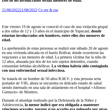
Dos de los involucrados serían menores de edad.
21/08/2022
21/08/2022
Ce ere & ese
Este viernes 19 de agosto se conoció el caso de una violación grupal
a dos niñas de 12 y 13 años en el municipio de Yapacaní,
donde
estarían involucrados seis hombres, entre ellos dos menores de
edad.
La aprehensión de estas personas se realizó este sábado 20 de agosto
en una vivienda ubicada en el barrio Bolívar, donde ocurrieron las
vejaciones a las menores de edad. La primera víctima fue la niña de
12 años, abusada por dos de los seis sujetos detenidos, cuando
consumían bebidas alcohólicas.
La víctima habría sido contagiada
con una enfermedad sexual infecciosa.
Se trataría de un hombre de 50 años R.M.V. y esta persona seria
portador de VIH, ahora se encuentra en delicado estado de salud
siendo internado en una sala de aislamiento en el hospital «Alfonso
Gumucio» de Montero.
Durante el abordaje realizado por la Defensoría de la Niñez y
Adolescencia,
la menor indicó que era obligada a mantener
relaciones sexuales, porque si no accedía era golpeada por otras