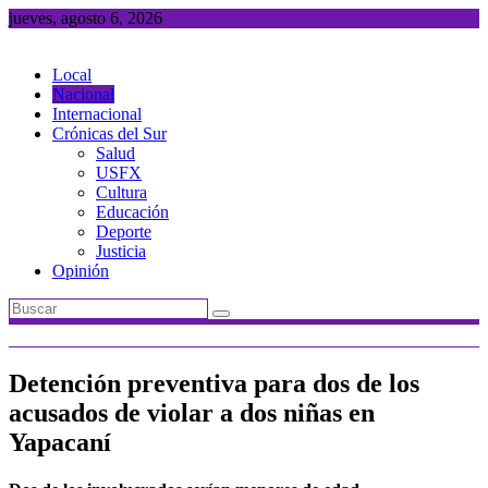
Saltar
jueves, agosto 6, 2026
al
contenido
Local
Nacional
Internacional
Crónicas del Sur
Salud
USFX
Cultura
Educación
Deporte
Justicia
Opinión
Detención preventiva para dos de los
acusados de violar a dos niñas en
Yapacaní