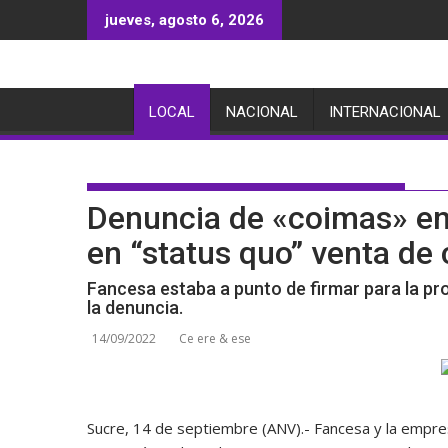
Saltar
jueves, agosto 6, 2026
al
contenido
LOCAL
NACIONAL
INTERNACIONAL
Denuncia de «coimas» en
en “status quo” venta d
Fancesa estaba a punto de firmar para la pr
la denuncia.
14/09/2022
Ce ere & ese
Sucre, 14 de septiembre (ANV).- Fancesa y la empres