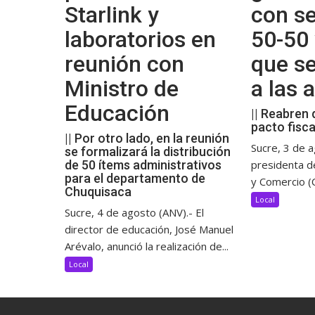
Starlink y
con se
laboratorios en
50-50 
reunión con
que s
Ministro de
a las
Educación
|| Reabren 
pacto fisca
|| Por otro lado, en la reunión
Sucre, 3 de a
se formalizará la distribución
de 50 ítems administrativos
presidenta d
para el departamento de
y Comercio (C
Chuquisaca
Local
Sucre, 4 de agosto (ANV).- El
director de educación, José Manuel
Arévalo, anunció la realización de...
Local