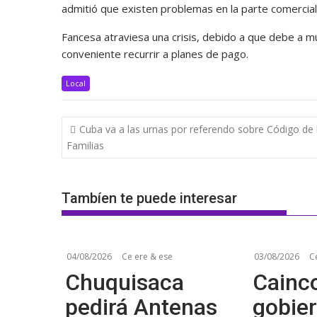
admitió que existen problemas en la parte comercia
Fancesa atraviesa una crisis, debido a que debe a
conveniente recurrir a planes de pago.
Local
Navegación
Cuba va a las urnas por referendo sobre Código de 
de
Familias
entradas
Tambíen te puede interesar
04/08/2026
Ce ere & ese
03/08/2026
C
Chuquisaca
Cainco
pedirá Antenas
gobier