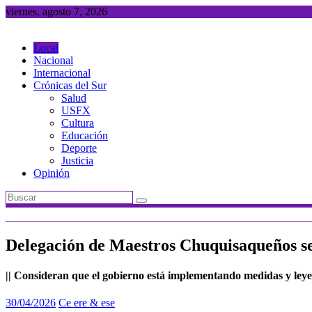
Saltar
viernes, agosto 7, 2026
al
contenido
Local
Nacional
Internacional
Crónicas del Sur
Salud
USFX
Cultura
Educación
Deporte
Justicia
Opinión
Delegación de Maestros Chuquisaqueños se 
|| Consideran que el gobierno está implementando medidas y leye
30/04/2026
Ce ere & ese