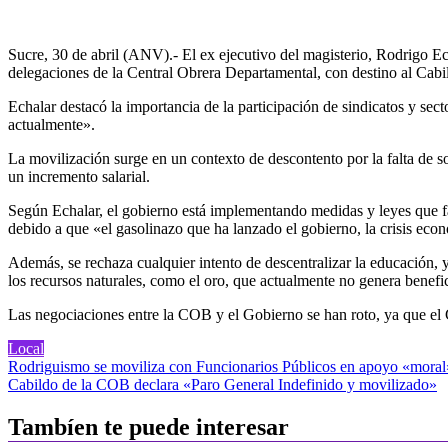
Sucre, 30 de abril (ANV).- El ex ejecutivo del magisterio, Rodrigo E
delegaciones de la Central Obrera Departamental, con destino al Cabi
Echalar destacó la importancia de la participación de sindicatos y sec
actualmente».
La movilización surge en un contexto de descontento por la falta de s
un incremento salarial.
Según Echalar, el gobierno está implementando medidas y leyes que fa
debido a que «el gasolinazo que ha lanzado el gobierno, la crisis econ
Además, se rechaza cualquier intento de descentralizar la educación, ya
los recursos naturales, como el oro, que actualmente no genera beneficio
Las negociaciones entre la COB y el Gobierno se han roto, ya que el 
Local
Navegación
Rodriguismo se moviliza con Funcionarios Públicos en apoyo «moral»
Cabildo de la COB declara «Paro General Indefinido y movilizado»
de
entradas
Tambíen te puede interesar