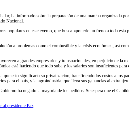
chalar, ha informado sobre la preparación de una marcha organizada po
ldo Nacional.
tores populares en este evento, que busca «ponerle un freno a toda esta 
olución a problemas como el combustible y la crisis económica, así como
vorecen a grandes empresarios y transnacionales, en perjuicio de la may
ómica está haciendo que todo suba y los salarios son insuficientes para c
 que esto significaría su privatización, transfiriendo los costos a los p
s para el país, y la agroindustria, que lleva sus ganancias al extranjero
Gobierno ha negado la mayoría de los pedidos. Se espera que el Cabildo
 al presidente Paz