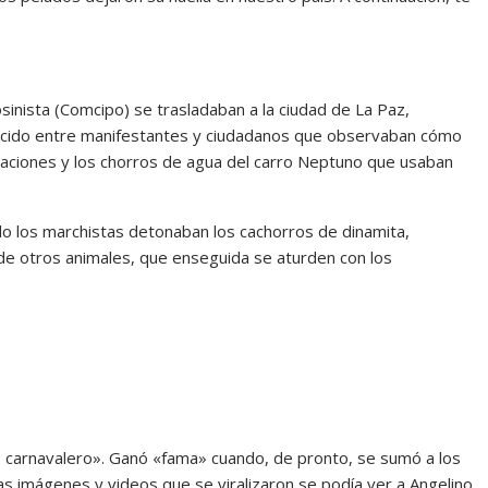
sinista (Comcipo) se trasladaban a la ciudad de La Paz,
nocido entre manifestantes y ciudadanos que observaban cómo
caciones y los chorros de agua del carro Neptuno que usaban
do los marchistas detonaban los cachorros de dinamita,
a de otros animales, que enseguida se aturden con los
o carnavalero». Ganó «fama» cuando, de pronto, se sumó a los
as imágenes y videos que se viralizaron se podía ver a Angelino