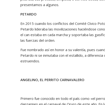
presentamos a algunos.
PETARDO
En 2015 cuando los conflictos del Comité Cívico Poto
Petardo lideraba las movilizaciones haciéndose co
el can estaba en cada marcha y soportaba las gasifi
las fuerzas del orden.
Fue nombrado así en honor a su valentía, pues cuan
Petardo ni se inmutaba con el estallido, a diferenci
estruendos.
ANGELINO, EL PERRITO CARNAVALERO
Primero fue conocido en todo el país como «el perr
danzarines en el carnaval de Oruro de este año. En l