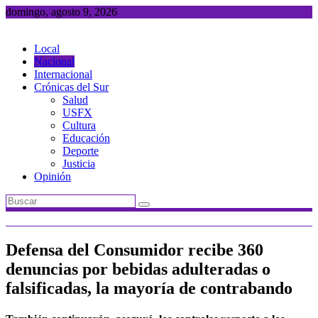
Saltar
domingo, agosto 9, 2026
al
contenido
Local
Nacional
Internacional
Crónicas del Sur
Salud
USFX
Cultura
Educación
Deporte
Justicia
Opinión
Defensa del Consumidor recibe 360
denuncias por bebidas adulteradas o
falsificadas, la mayoría de contrabando