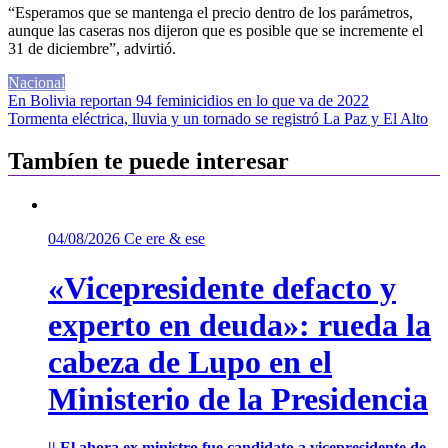
“Esperamos que se mantenga el precio dentro de los parámetros,
aunque las caseras nos dijeron que es posible que se incremente el
31 de diciembre”, advirtió.
Nacional
Navegación
En Bolivia reportan 94 feminicidios en lo que va de 2022
Tormenta eléctrica, lluvia y un tornado se registró La Paz y El Alto
de
entradas
Tambíen te puede interesar
04/08/2026
Ce ere & ese
«Vicepresidente defacto y
experto en deuda»: rueda la
cabeza de Lupo en el
Ministerio de la Presidencia
|| El ahora ex ministro fue candidato a vicepresidente de