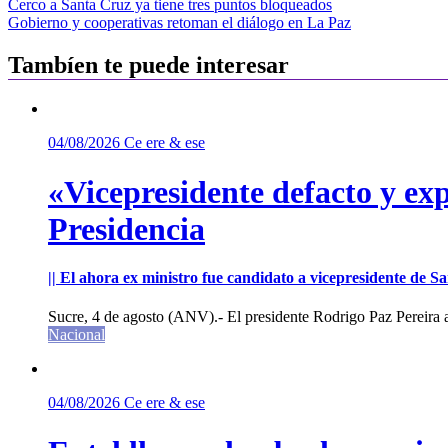
Navegación
Cerco a Santa Cruz ya tiene tres puntos bloqueados
Gobierno y cooperativas retoman el diálogo en La Paz
de
entradas
Tambíen te puede interesar
04/08/2026
Ce ere & ese
«Vicepresidente defacto y exp
Presidencia
|| El ahora ex ministro fue candidato a vicepresidente de 
Sucre, 4 de agosto (ANV).- El presidente Rodrigo Paz Pereira an
Nacional
04/08/2026
Ce ere & ese