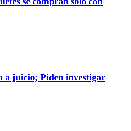
quetes se compran sólo con
 a juicio; Piden investigar