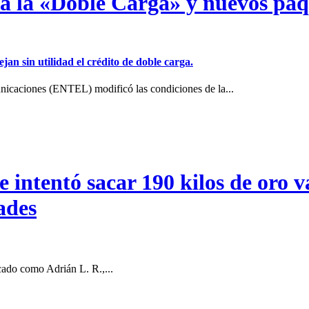
a a la «Doble Carga» y nuevos pa
jan sin utilidad el crédito de doble carga.
icaciones (ENTEL) modificó las condiciones de la...
intentó sacar 190 kilos de oro va
ades
cado como Adrián L. R.,...