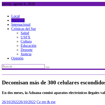
Saltar
jueves, agosto 6, 2026
al
contenido
Local
Nacional
Internacional
Crónicas del Sur
Salud
USFX
Cultura
Educación
Deporte
Justicia
Opinión
Decomisan más de 300 celulares escondidos
En dos meses, la Aduana comisó aparatos electrónicos ilegales va
26/10/2022
26/10/2022
Ce ere & ese