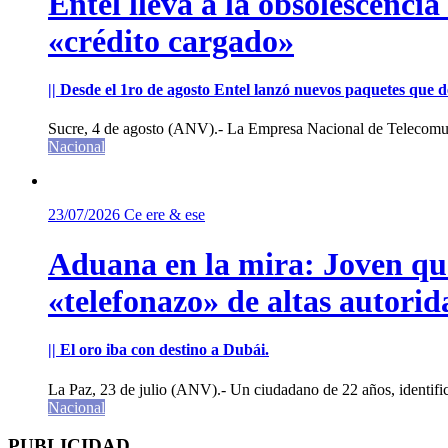
Entel lleva a la obsolescenci
«crédito cargado»
|| Desde el 1ro de agosto Entel lanzó nuevos paquetes que de
Sucre, 4 de agosto (ANV).- La Empresa Nacional de Telecomun
Nacional
23/07/2026
Ce ere & ese
Aduana en la mira: Joven que 
«telefonazo» de altas autorid
|| El oro iba con destino a Dubái.
La Paz, 23 de julio (ANV).- Un ciudadano de 22 años, identifi
Nacional
PUBLICIDAD