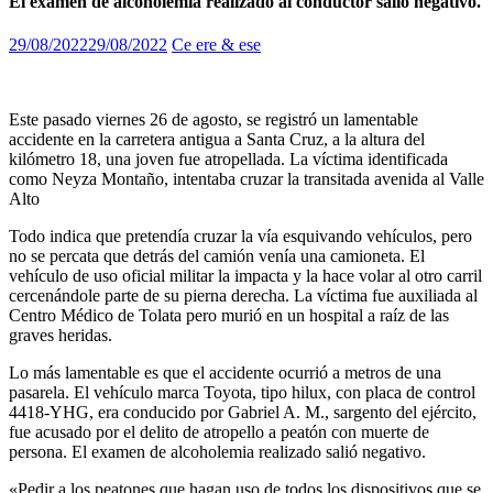
El examen de alcoholemia realizado al conductor salió negativo.
29/08/2022
29/08/2022
Ce ere & ese
Este pasado viernes 26 de agosto, se registró un lamentable
accidente en la carretera antigua a Santa Cruz, a la altura del
kilómetro 18, una joven fue atropellada. La víctima identificada
como Neyza Montaño, intentaba cruzar la transitada avenida al Valle
Alto
Todo indica que pretendía cruzar la vía esquivando vehículos, pero
no se percata que detrás del camión venía una camioneta. El
vehículo de uso oficial militar la impacta y la hace volar al otro carril
cercenándole parte de su pierna derecha. La víctima fue auxiliada al
Centro Médico de Tolata pero murió en un hospital a raíz de las
graves heridas.
Lo más lamentable es que el accidente ocurrió a metros de una
pasarela. El vehículo marca Toyota, tipo hilux, con placa de control
4418-YHG, era conducido por Gabriel A. M., sargento del ejército,
fue acusado por el delito de atropello a peatón con muerte de
persona. El examen de alcoholemia realizado salió negativo.
«Pedir a los peatones que hagan uso de todos los dispositivos que se