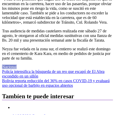
encuentran en la carretera, hacer uso de las pasarelas, porque obviar
los mismos pone en riesgo la vida, como se suscitó en este
lamentable caso. También se pide a los conductores no exceder la
velocidad que está establecida en la carretera, que es de 60
kilómetros», remarcó subdirector de Tránsito, Cnl. Rolando Vera.
Tras audiencia de medidas cautelares realizada este sábado 27 de
agosto, le otorgaron al oficial medidas sustitutivas con una fianza de
Bs. 20 mil y una presentación semanal ante la fiscalía de Tarata.
Neyza fue velada en la zona sur, el entierro se realizó este domingo
en el cementerio de Kara Kara, en medio de pedidos de justicia por
parte de su familia.
Nacional
Navegación
Policía intensifica la búsqueda de un reo que escapó de El Abra
escondido en un sillón
de
Bolivia reporta reducción del 36% en casos COVID-19 y evaluará
entradas
uso opcional de barbijo en espacios abiertos
Tambíen te puede interesar