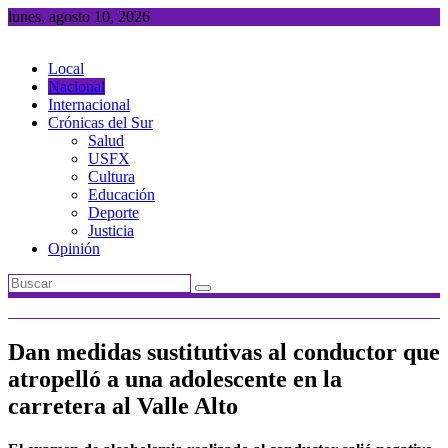
Saltar
lunes, agosto 10, 2026
al
contenido
Local
Nacional
Internacional
Crónicas del Sur
Salud
USFX
Cultura
Educación
Deporte
Justicia
Opinión
Dan medidas sustitutivas al conductor que
atropelló a una adolescente en la
carretera al Valle Alto