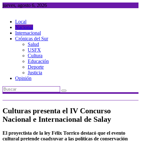
Saltar
jueves, agosto 6, 2026
al
contenido
Local
Nacional
Internacional
Crónicas del Sur
Salud
USFX
Cultura
Educación
Deporte
Justicia
Opinión
Culturas presenta el IV Concurso
Nacional e Internacional de Salay
El proyectista de la ley Félix Torrico destacó que el evento
cultural pretende coadyuvar a las políticas de conservación