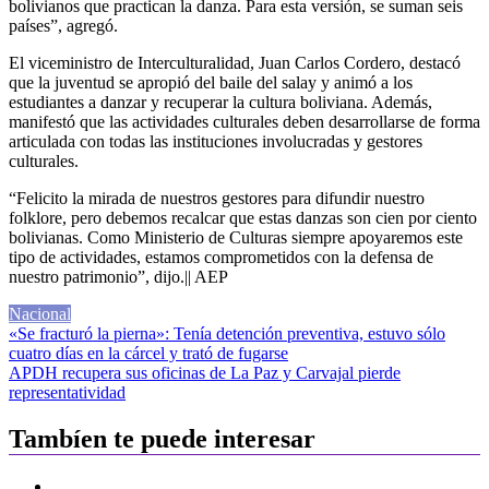
bolivianos que practican la danza. Para esta versión, se suman seis
países”, agregó.
El viceministro de Interculturalidad, Juan Carlos Cordero, destacó
que la juventud se apropió del baile del salay y animó a los
estudiantes a danzar y recuperar la cultura boliviana. Además,
manifestó que las actividades culturales deben desarrollarse de forma
articulada con todas las instituciones involucradas y gestores
culturales.
“Felicito la mirada de nuestros gestores para difundir nuestro
folklore, pero debemos recalcar que estas danzas son cien por ciento
bolivianas. Como Ministerio de Culturas siempre apoyaremos este
tipo de actividades, estamos comprometidos con la defensa de
nuestro patrimonio”, dijo.|| AEP
Nacional
Navegación
«Se fracturó la pierna»: Tenía detención preventiva, estuvo sólo
cuatro días en la cárcel y trató de fugarse
de
APDH recupera sus oficinas de La Paz y Carvajal pierde
entradas
representatividad
Tambíen te puede interesar