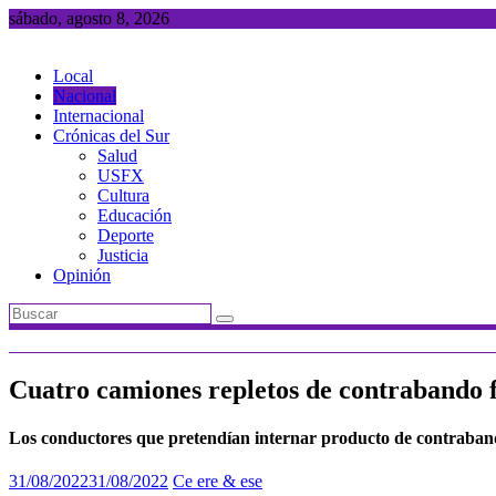
Saltar
sábado, agosto 8, 2026
al
contenido
Local
Nacional
Internacional
Crónicas del Sur
Salud
USFX
Cultura
Educación
Deporte
Justicia
Opinión
Cuatro camiones repletos de contrabando f
Los conductores que pretendían internar producto de contrabando,
31/08/2022
31/08/2022
Ce ere & ese