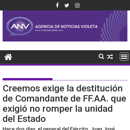
Saltar
al
contenido
Creemos exige la destitución
de Comandante de FF.AA. que
exigió no romper la unidad
del Estado
Hace dos días, el general del Ejército, Juan José