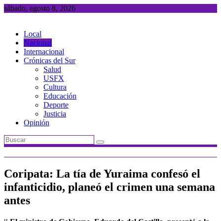
Saltar
sábado, agosto 8, 2026
al
contenido
Local
Nacional
Internacional
Crónicas del Sur
Salud
USFX
Cultura
Educación
Deporte
Justicia
Opinión
Coripata: La tía de Yuraima confesó el
infanticidio, planeó el crimen una semana
antes