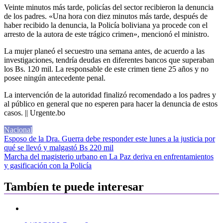
Veinte minutos más tarde, policías del sector recibieron la denuncia
de los padres. «Una hora con diez minutos más tarde, después de
haber recibido la denuncia, la Policía boliviana ya procede con el
arresto de la autora de este trágico crimen», mencionó el ministro.
La mujer planeó el secuestro una semana antes, de acuerdo a las
investigaciones, tendría deudas en diferentes bancos que superaban
los Bs. 120 mil. La responsable de este crimen tiene 25 años y no
posee ningún antecedente penal.
La intervención de la autoridad finalizó recomendado a los padres y
al público en general que no esperen para hacer la denuncia de estos
casos. || Urgente.bo
Nacional
Navegación
Esposo de la Dra. Guerra debe responder este lunes a la justicia por
qué se llevó y malgastó Bs 220 mil
de
Marcha del magisterio urbano en La Paz deriva en enfrentamientos
entradas
y gasificación con la Policía
Tambíen te puede interesar