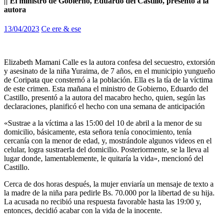
|| El ministro de Gobierno, Eduardo del Castillo, presentó a la
autora
13/04/2023
Ce ere & ese
Elizabeth Mamani Calle es la autora confesa del secuestro, extorsión
y asesinato de la niña Yuraima, de 7 años, en el municipio yungueño
de Coripata que consternó a la población. Ella es la tía de la víctima
de este crimen. Esta mañana el ministro de Gobierno, Eduardo del
Castillo, presentó a la autora del macabro hecho, quien, según las
declaraciones, planificó el hecho con una semana de anticipación
«Sustrae a la víctima a las 15:00 del 10 de abril a la menor de su
domicilio, básicamente, esta señora tenía conocimiento, tenía
cercanía con la menor de edad, y, mostrándole algunos videos en el
celular, logra sustraerla del domicilio. Posteriormente, se la lleva al
lugar donde, lamentablemente, le quitaría la vida», mencionó del
Castillo.
Cerca de dos horas después, la mujer enviaría un mensaje de texto a
la madre de la niña para pedirle Bs. 70.000 por la libertad de su hija.
La acusada no recibió una respuesta favorable hasta las 19:00 y,
entonces, decidió acabar con la vida de la inocente.