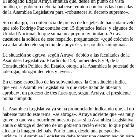
El abogado Edgar Arraya enfatiza que, desde un punto de vista
político, el gobierno debería haberse reunido con todas las bancadas
de la Asamblea Legislativa para «robustecer su decreto supremo».
Sin embargo, la conferencia de prensa de los jefes de bancada reveló
que solo Rodrigo Paz contaba con 15 diputados leales, y algunos de
Unidad Nacional, lo que suma un apoyo muy limitado. Arraya
cuestiona la solidez de este respaldo, preguntando: «¿qué colchón le
va a dar al decreto supremo de apoyo?» y respondió: «ninguna».
La situación se agrava, según Arraya, debido a las facultades de la
Asamblea Legislativa. El artículo 153, numerales 8 y 9, de la
Constitución Política del Estado, otorga a la Asamblea la potestad de
«derogar, abrogar decretos y leyes».
En el caso específico de las subvenciones, la Constitución indica
que «es la Asamblea Legislativa la que debe tratar de liberar y
aprobar», un proceso de tres fases que, según Arraya, el presidente
no ha cumplido.
La Asamblea Legislativa ya se ha pronunciado, indicando que, al no
haberse tratado este tema, «se abroga». Arraya advierte que «es muy
grave lo que va a ocurrir en nuestro país» si la Asamblea Legislativa
anula o abroga el decreto de un gobierno recién electo, lo que podría
afectar la imagen del país. Por lo tanto, desde una perspectiva
jurídica, la Asamblea Legislativa debe tomar una determinación para