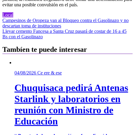
evitar una posible convulsión en el país.
Local
Navegación
Campesinos de Oropeza van al Bloqueo contra el Gasolinazo y no
descartan toma de instituciones
de
Llevar cemento Fancesa a Santa Cruz pasará de costar de 16 a 45
entradas
Bs con el Gasolinazo
Tambíen te puede interesar
04/08/2026
Ce ere & ese
Chuquisaca pedirá Antenas
Starlink y laboratorios en
reunión con Ministro de
Educación