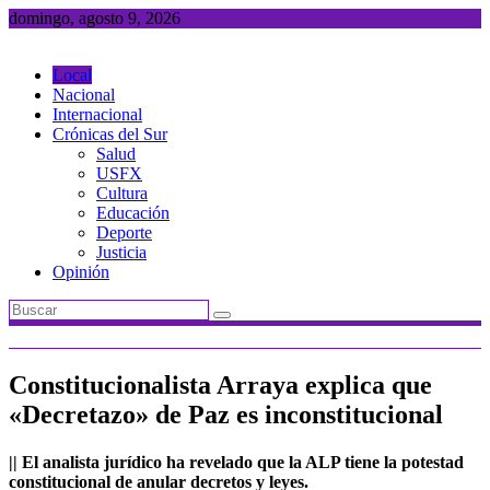
Saltar
domingo, agosto 9, 2026
al
contenido
Local
Nacional
Internacional
Crónicas del Sur
Salud
USFX
Cultura
Educación
Deporte
Justicia
Opinión
Constitucionalista Arraya explica que
«Decretazo» de Paz es inconstitucional
|| El analista jurídico ha revelado que la ALP tiene la potestad
constitucional de anular decretos y leyes.