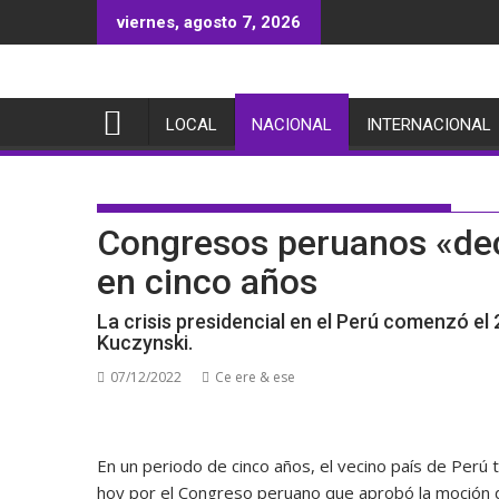
Saltar
viernes, agosto 7, 2026
al
contenido
LOCAL
NACIONAL
INTERNACIONAL
Congresos peruanos «dec
en cinco años
La crisis presidencial en el Perú comenzó el
Kuczynski.
07/12/2022
Ce ere & ese
En un periodo de cinco años, el vecino país de Perú t
hoy por el Congreso peruano que aprobó la moción d