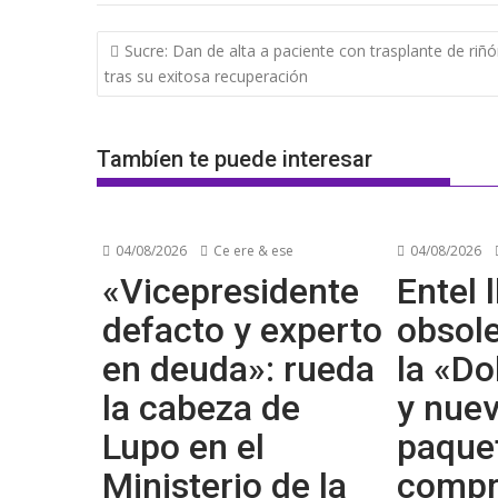
Navegación
Sucre: Dan de alta a paciente con trasplante de riñ
de
tras su exitosa recuperación
entradas
Tambíen te puede interesar
04/08/2026
Ce ere & ese
04/08/2026
«Vicepresidente
Entel l
defacto y experto
obsol
en deuda»: rueda
la «Do
la cabeza de
y nue
Lupo en el
paque
Ministerio de la
compr