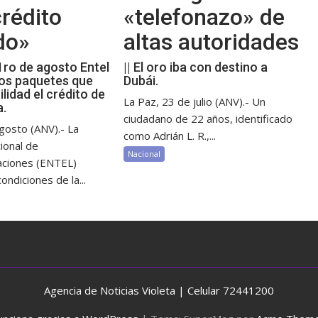
rédito
«telefonazo» de
do»
altas autoridades
 1ro de agosto Entel
|| El oro iba con destino a
os paquetes que
Dubái.
ilidad el crédito de
La Paz, 23 de julio (ANV).- Un
a.
ciudadano de 22 años, identificado
gosto (ANV).- La
como Adrián L. R.,...
ional de
Nacional
aciones (ENTEL)
ondiciones de la...
Agencia de Noticias Violeta | Celular 72441200