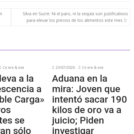
ón
Silva en Sucre: Ni el paro, ni la sequía son justificativos
para elevar los precios de los alimentos este mes
Ce ere & ese
23/07/2026
Ce ere & ese
leva a la
Aduana en la
escencia a
mira: Joven que
ble Carga»
intentó sacar 190
vos
kilos de oro va a
tes se
juicio; Piden
an sólo
investigar