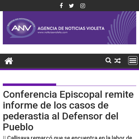
Saltar
al
contenido
Conferencia Episcopal remite
informe de los casos de
pederastia al Defensor del
Pueblo
|| Callisaya remarcó que se encuentra en la labor de