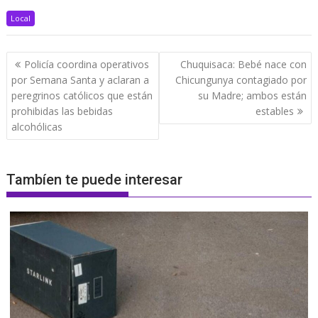
Local
Navegación
Policía coordina operativos
Chuquisaca: Bebé nace con
de
por Semana Santa y aclaran a
Chicungunya contagiado por
entradas
peregrinos católicos que están
su Madre; ambos están
prohibidas las bebidas
estables
alcohólicas
Tambíen te puede interesar