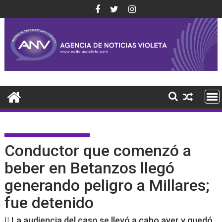
Saltar
al
contenido
Conductor que comenzó a
beber en Betanzos llegó
generando peligro a Millares;
fue detenido
|| La audiencia del caso se llevó a cabo ayer y quedó