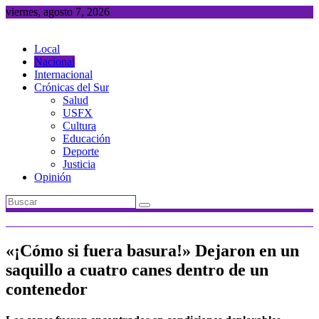
Saltar
viernes, agosto 7, 2026
al
contenido
Local
Nacional
Internacional
Crónicas del Sur
Salud
USFX
Cultura
Educación
Deporte
Justicia
Opinión
«¡Cómo si fuera basura!» Dejaron en un
saquillo a cuatro canes dentro de un
contenedor