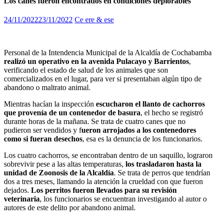
Los canes fueron encontrados en condiciones deplorables
24/11/2022
23/11/2022
Ce ere & ese
Personal de la Intendencia Municipal de la Alcaldía de Cochabamba
realizó un operativo en la avenida Pulacayo y Barrientos
,
verificando el estado de salud de los animales que son
comercializados en el lugar, para ver si presentaban algún tipo de
abandono o maltrato animal.
Mientras hacían la inspección
escucharon el llanto de cachorros
que provenía de un contenedor de basura
, el hecho se registró
durante horas de la mañana. Se trata de cuatro canes que no
pudieron ser vendidos y f
ueron arrojados a los contenedores
como si fueran desechos
, esa es la denuncia de los funcionarios.
Los cuatro cachorros, se encontraban dentro de un saquillo, lograron
sobrevivir pese a las altas temperaturas,
los trasladaron hasta la
unidad de Zoonosis de la Alcaldía
. Se trata de perros que tendrían
dos a tres meses, llamando la atención la crueldad con que fueron
dejados.
Los perritos fueron llevados para su revisión
veterinaria
, los funcionarios se encuentran investigando al autor o
autores de este delito por abandono animal.