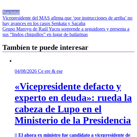
Nacional
Navegación
Vicepresidente del MAS afirma que ‘por instrucciones de arriba’ no
hay avances en los casos Senkata y Sacaba
de
Grupo Maroyu de Raúl Yucra sorprende a seguidores y presenta a
entradas
sus “lindos chiquillos” en lugar de bailarinas
Tambíen te puede interesar
04/08/2026
Ce ere & ese
«Vicepresidente defacto y
experto en deuda»: rueda la
cabeza de Lupo en el
Ministerio de la Presidencia
|| El ahora ex ministro fue candidato a vicepresidente de