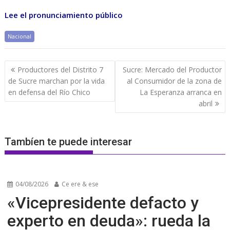
Lee el pronunciamiento público
Nacional
Navegación
Productores del Distrito 7
Sucre: Mercado del Productor
de
de Sucre marchan por la vida
al Consumidor de la zona de
entradas
en defensa del Río Chico
La Esperanza arranca en
abril
Tambíen te puede interesar
04/08/2026
Ce ere & ese
«Vicepresidente defacto y
experto en deuda»: rueda la