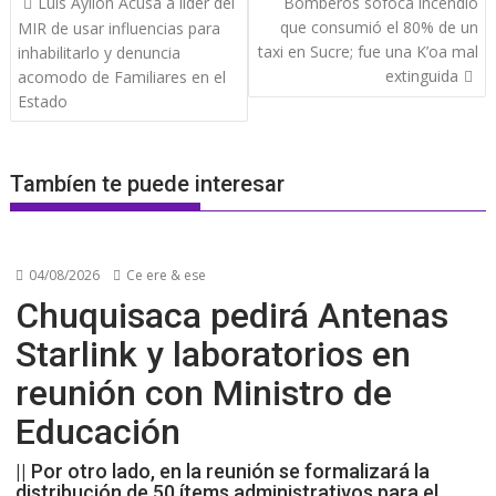
Luis Ayllón Acusa a lider del
Bomberos sofoca incendio
de
que consumió el 80% de un
MIR de usar influencias para
entradas
taxi en Sucre; fue una K’oa mal
inhabilitarlo y denuncia
extinguida
acomodo de Familiares en el
Estado
Tambíen te puede interesar
04/08/2026
Ce ere & ese
Chuquisaca pedirá Antenas
Starlink y laboratorios en
reunión con Ministro de
Educación
|| Por otro lado, en la reunión se formalizará la
distribución de 50 ítems administrativos para el