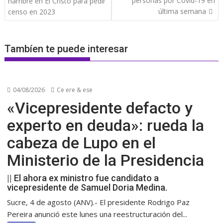
personas por Covid-19 en
hambre en El Cristo para pedir
entradas
última semana
censo en 2023
Tambíen te puede interesar
04/08/2026
Ce ere & ese
«Vicepresidente defacto y
experto en deuda»: rueda la
cabeza de Lupo en el
Ministerio de la Presidencia
|| El ahora ex ministro fue candidato a
vicepresidente de Samuel Doria Medina.
Sucre, 4 de agosto (ANV).- El presidente Rodrigo Paz
Pereira anunció este lunes una reestructuración del...