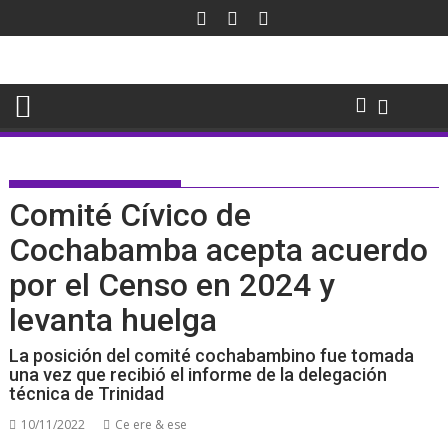
Saltar
al
contenido
Comité Cívico de
Cochabamba acepta acuerdo
por el Censo en 2024 y
levanta huelga
La posición del comité cochabambino fue tomada
una vez que recibió el informe de la delegación
técnica de Trinidad
10/11/2022
Ce ere & ese