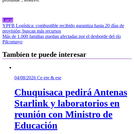
Local
Navegación
YPFB Logística: combustible recibido garantiza hasta 20 días de
provisión; buscan más recursos
de
Más de 1.000 familias quedan afectadas por el desborde del río
entradas
Pilcomayo
Tambíen te puede interesar
04/08/2026
Ce ere & ese
Chuquisaca pedirá Antenas
Starlink y laboratorios en
reunión con Ministro de
Educación