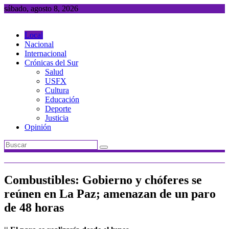
Saltar
sábado, agosto 8, 2026
al
contenido
Local
Nacional
Internacional
Crónicas del Sur
Salud
USFX
Cultura
Educación
Deporte
Justicia
Opinión
Combustibles: Gobierno y chóferes se
reúnen en La Paz; amenazan de un paro
de 48 horas