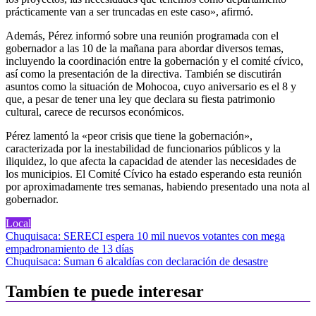
prácticamente van a ser truncadas en este caso», afirmó.
Además, Pérez informó sobre una reunión programada con el
gobernador a las 10 de la mañana para abordar diversos temas,
incluyendo la coordinación entre la gobernación y el comité cívico,
así como la presentación de la directiva. También se discutirán
asuntos como la situación de Mohocoa, cuyo aniversario es el 8 y
que, a pesar de tener una ley que declara su fiesta patrimonio
cultural, carece de recursos económicos.
Pérez lamentó la «peor crisis que tiene la gobernación»,
caracterizada por la inestabilidad de funcionarios públicos y la
iliquidez, lo que afecta la capacidad de atender las necesidades de
los municipios. El Comité Cívico ha estado esperando esta reunión
por aproximadamente tres semanas, habiendo presentado una nota al
gobernador.
Local
Navegación
Chuquisaca: SERECI espera 10 mil nuevos votantes con mega
empadronamiento de 13 días
de
Chuquisaca: Suman 6 alcaldías con declaración de desastre
entradas
Tambíen te puede interesar