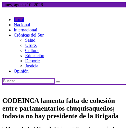
Saltar
lunes, agosto 10, 2026
al
contenido
Local
Nacional
Internacional
Crónicas del Sur
Salud
USFX
Cultura
Educación
Deporte
Justicia
Opinión
CODEINCA lamenta falta de cohesión
entre parlamentarios chuquisaqueños;
todavía no hay presidente de la Brigada