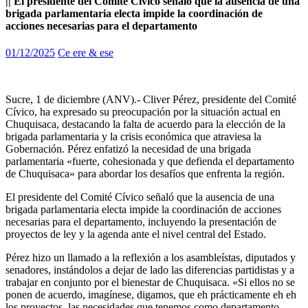
|| El presidente del Comité Cívico señaló que la ausencia de una
brigada parlamentaria electa impide la coordinación de
acciones necesarias para el departamento
01/12/2025
Ce ere & ese
Sucre, 1 de diciembre (ANV).- Cliver Pérez, presidente del Comité
Cívico, ha expresado su preocupación por la situación actual en
Chuquisaca, destacando la falta de acuerdo para la elección de la
brigada parlamentaria y la crisis económica que atraviesa la
Gobernación. Pérez enfatizó la necesidad de una brigada
parlamentaria «fuerte, cohesionada y que defienda el departamento
de Chuquisaca» para abordar los desafíos que enfrenta la región.
El presidente del Comité Cívico señaló que la ausencia de una
brigada parlamentaria electa impide la coordinación de acciones
necesarias para el departamento, incluyendo la presentación de
proyectos de ley y la agenda ante el nivel central del Estado.
Pérez hizo un llamado a la reflexión a los asambleístas, diputados y
senadores, instándolos a dejar de lado las diferencias partidistas y a
trabajar en conjunto por el bienestar de Chuquisaca. «Si ellos no se
ponen de acuerdo, imagínese, digamos, que eh prácticamente eh eh
los proyectos, las necesidades que tenemos como departamento