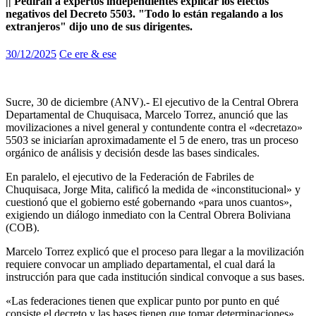
|| Pedirán a expertos independientes explicar los efectos
negativos del Decreto 5503. "Todo lo están regalando a los
extranjeros" dijo uno de sus dirigentes.
30/12/2025
Ce ere & ese
Sucre, 30 de diciembre (ANV).- El ejecutivo de la Central Obrera
Departamental de Chuquisaca, Marcelo Torrez, anunció que las
movilizaciones a nivel general y contundente contra el «decretazo»
5503 se iniciarían aproximadamente el 5 de enero, tras un proceso
orgánico de análisis y decisión desde las bases sindicales.
En paralelo, el ejecutivo de la Federación de Fabriles de
Chuquisaca, Jorge Mita, calificó la medida de «inconstitucional» y
cuestionó que el gobierno esté gobernando «para unos cuantos»,
exigiendo un diálogo inmediato con la Central Obrera Boliviana
(COB).
Marcelo Torrez explicó que el proceso para llegar a la movilización
requiere convocar un ampliado departamental, el cual dará la
instrucción para que cada institución sindical convoque a sus bases.
«Las federaciones tienen que explicar punto por punto en qué
consiste el decreto y las bases tienen que tomar determinaciones»,