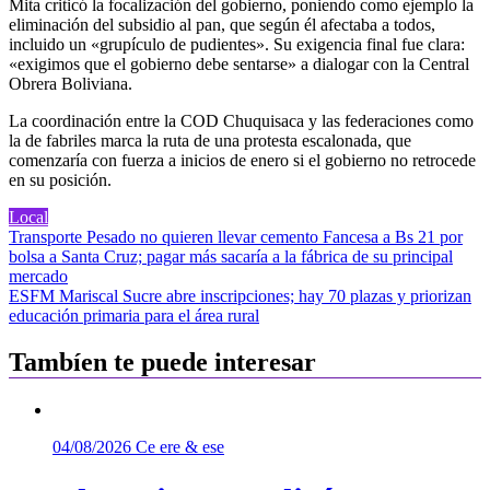
Mita criticó la focalización del gobierno, poniendo como ejemplo la
eliminación del subsidio al pan, que según él afectaba a todos,
incluido un «grupículo de pudientes». Su exigencia final fue clara:
«exigimos que el gobierno debe sentarse» a dialogar con la Central
Obrera Boliviana.
La coordinación entre la COD Chuquisaca y las federaciones como
la de fabriles marca la ruta de una protesta escalonada, que
comenzaría con fuerza a inicios de enero si el gobierno no retrocede
en su posición.
Local
Navegación
Transporte Pesado no quieren llevar cemento Fancesa a Bs 21 por
bolsa a Santa Cruz; pagar más sacaría a la fábrica de su principal
de
mercado
entradas
ESFM Mariscal Sucre abre inscripciones; hay 70 plazas y priorizan
educación primaria para el área rural
Tambíen te puede interesar
04/08/2026
Ce ere & ese