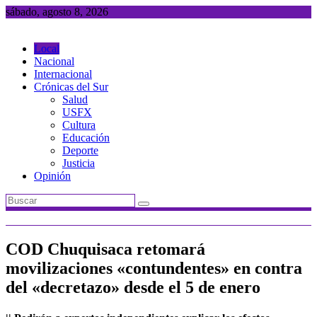
Saltar
sábado, agosto 8, 2026
al
contenido
Local
Nacional
Internacional
Crónicas del Sur
Salud
USFX
Cultura
Educación
Deporte
Justicia
Opinión
COD Chuquisaca retomará
movilizaciones «contundentes» en contra
del «decretazo» desde el 5 de enero