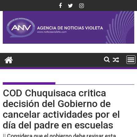
Saltar
al
contenido
COD Chuquisaca critica
decisión del Gobierno de
cancelar actividades por el
día del padre en escuelas
|| Considera que el gobierno debe revisar esta