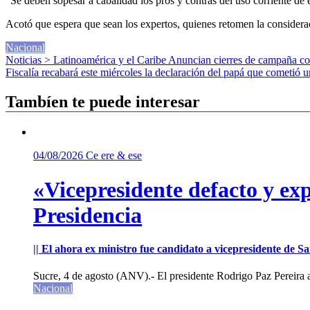
“Se deben sopesar a cabalidad los pros y contras del uso corriente de es
Acotó que espera que sean los expertos, quienes retomen la consideraci
Nacional
Navegación
Noticias > Latinoamérica y el Caribe Anuncian cierres de campaña con 
Fiscalía recabará este miércoles la declaración del papá que cometió u
de
entradas
Tambíen te puede interesar
04/08/2026
Ce ere & ese
«Vicepresidente defacto y exp
Presidencia
|| El ahora ex ministro fue candidato a vicepresidente de 
Sucre, 4 de agosto (ANV).- El presidente Rodrigo Paz Pereira an
Nacional