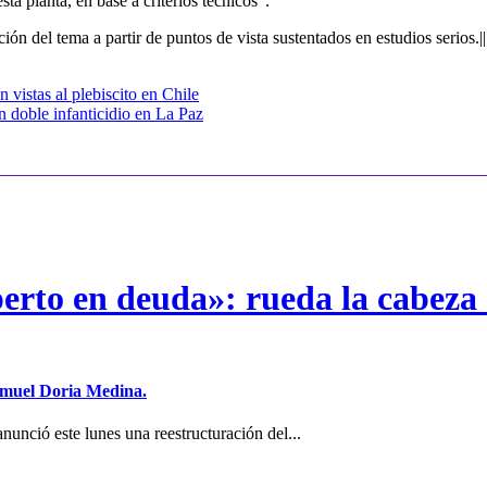
ta planta, en base a criterios técnicos”.
ón del tema a partir de puntos de vista sustentados en estudios serios.|
vistas al plebiscito en Chile
n doble infanticidio en La Paz
erto en deuda»: rueda la cabeza 
Samuel Doria Medina.
unció este lunes una reestructuración del...