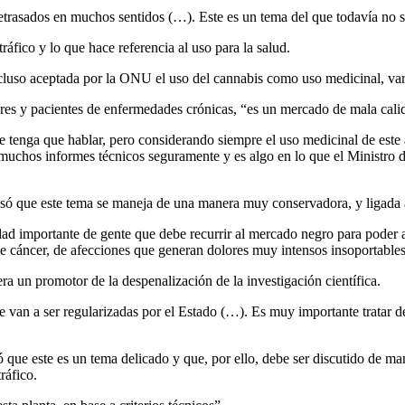
etrasados en muchos sentidos (…). Este es un tema del que todavía no se
ráfico y lo que hace referencia al uso para la salud.
cluso aceptada por la ONU el uso del cannabis como uso medicinal, var
ares y pacientes de enfermedades crónicas, “es un mercado de mala cal
se tenga que hablar, pero considerando siempre el uso medicinal de este
chos informes técnicos seguramente y es algo en lo que el Ministro de 
esó que este tema se maneja de una manera muy conservadora, y ligada a
ntidad importante de gente que debe recurrir al mercado negro para pod
 de cáncer, de afecciones que generan dolores muy intensos insoportable
a un promotor de la despenalización de la investigación científica.
an a ser regularizadas por el Estado (…). Es muy importante tratar d
 que este es un tema delicado y que, por ello, debe ser discutido de man
ráfico.