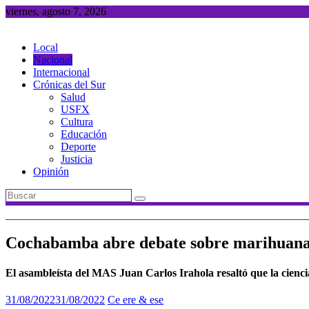
Saltar
viernes, agosto 7, 2026
al
contenido
Local
Nacional
Internacional
Crónicas del Sur
Salud
USFX
Cultura
Educación
Deporte
Justicia
Opinión
Cochabamba abre debate sobre marihuana
El asambleísta del MAS Juan Carlos Irahola resaltó que la ciencia 
31/08/2022
31/08/2022
Ce ere & ese