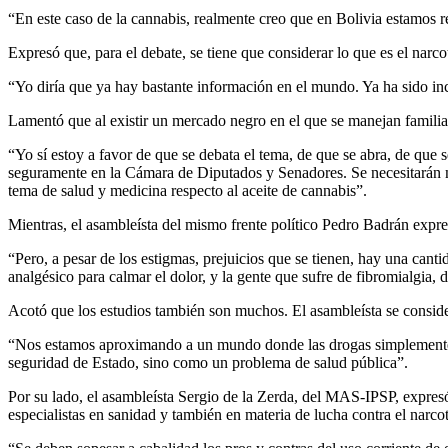
“En este caso de la cannabis, realmente creo que en Bolivia estamos r
Expresó que, para el debate, se tiene que considerar lo que es el narcot
“Yo diría que ya hay bastante información en el mundo. Ya ha sido in
Lamentó que al existir un mercado negro en el que se manejan famili
“Yo sí estoy a favor de que se debata el tema, de que se abra, de que 
seguramente en la Cámara de Diputados y Senadores. Se necesitarán mu
tema de salud y medicina respecto al aceite de cannabis”.
Mientras, el asambleísta del mismo frente político Pedro Badrán expr
“Pero, a pesar de los estigmas, prejuicios que se tienen, hay una ca
analgésico para calmar el dolor, y la gente que sufre de fibromialgia,
Acotó que los estudios también son muchos. El asambleísta se consider
“Nos estamos aproximando a un mundo donde las drogas simplemente v
seguridad de Estado, sino como un problema de salud pública”.
Por su lado, el asambleísta Sergio de la Zerda, del MAS-IPSP, expresó
especialistas en sanidad y también en materia de lucha contra el narcot