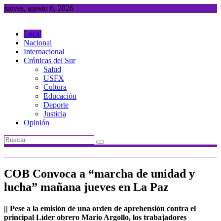
Saltar
jueves, agosto 6, 2026
al
contenido
Local
Nacional
Internacional
Crónicas del Sur
Salud
USFX
Cultura
Educación
Deporte
Justicia
Opinión
COB Convoca a “marcha de unidad y
lucha” mañana jueves en La Paz
|| Pese a la emisión de una orden de aprehensión contra el
principal Líder obrero Mario Argollo, los trabajadores