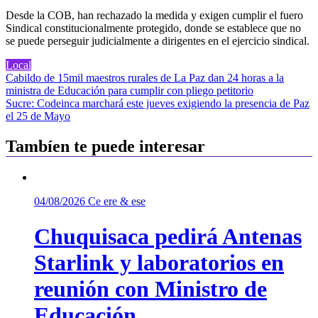
Desde la COB, han rechazado la medida y exigen cumplir el fuero
Sindical constitucionalmente protegido, donde se establece que no
se puede perseguir judicialmente a dirigentes en el ejercicio sindical.
Local
Navegación
Cabildo de 15mil maestros rurales de La Paz dan 24 horas a la
ministra de Educación para cumplir con pliego petitorio
de
Sucre: Codeinca marchará este jueves exigiendo la presencia de Paz
entradas
el 25 de Mayo
Tambíen te puede interesar
04/08/2026
Ce ere & ese
Chuquisaca pedirá Antenas
Starlink y laboratorios en
reunión con Ministro de
Educación